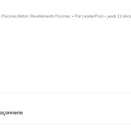
:
Piscines Béton
,
Revêtements Piscines
Par
LeaderPool
jeudi 12 dé
maçonnerie
Next
post: