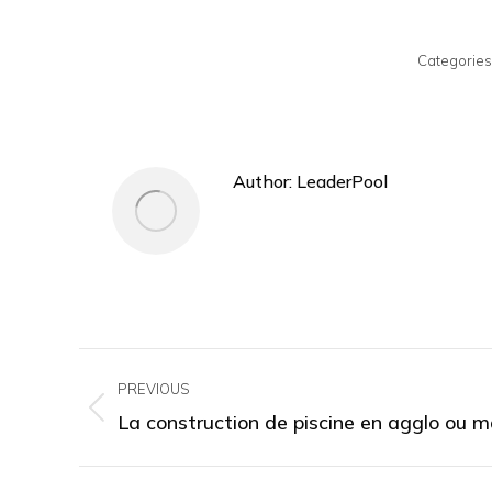
Categories
Author:
LeaderPool
Post
PREVIOUS
navigation
La construction de piscine en agglo ou 
Previous
post: