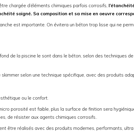
 être chargée d’éléments chimiques parfois corrosifs,
l’étanchéit
anchéité soigné. Sa composition et sa mise en oeuvre corre
anche est importante. On évitera un béton trop lisse qui ne perme
e fond de la piscine le sont dans le béton, selon des techniques d
e skimmer selon une technique spécifique, avec des produits ada
sthétique ou le confort.
o porosité est faible, plus la surface de finition sera hygiénique,
ies, de résister aux agents chimiques corrosifs..
ent être réalisés avec des produits modernes, performants, ultra