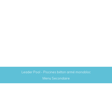
(Français) 10 Raisons de Construire une
Mini Piscine en Béton chez Soi
Piscines Béton
,
Piscine contemporaine
By
LeaderPool
Monday February 19th, 2024
Sorry, this entry is only available in Français.
Leader Pool - Piscines béton armé monobloc
Menu Secondaire